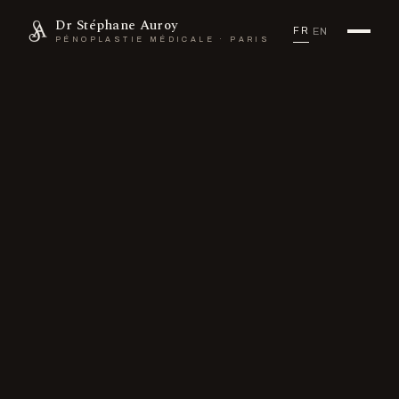
Dr Stéphane Auroy
FR
/
EN
PÉNOPLASTIE MÉDICALE · PARIS